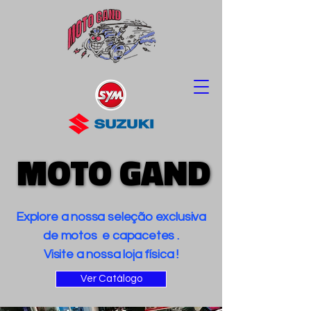
MOTO GAND
MOTO GAND
Explore a nossa seleção exclusiva
de motos e capacetes .
Visite a nossa loja física !
Ver Catálogo