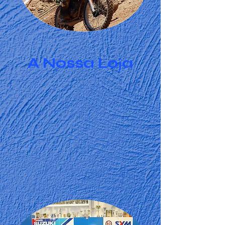
j
A Nossa Lo
a